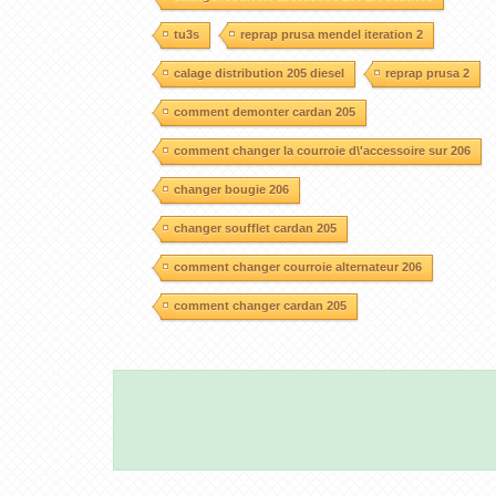
tu3s
reprap prusa mendel iteration 2
calage distribution 205 diesel
reprap prusa 2
comment demonter cardan 205
comment changer la courroie d\'accessoire sur 206
changer bougie 206
changer soufflet cardan 205
comment changer courroie alternateur 206
comment changer cardan 205