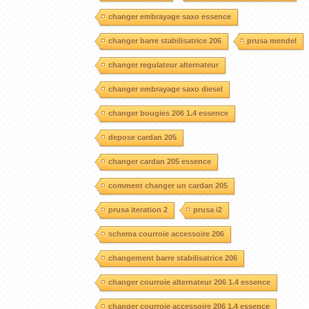
changer embrayage saxo essence
changer barre stabilisatrice 206
prusa mendel
changer regulateur alternateur
changer embrayage saxo diesel
changer bougies 206 1.4 essence
depose cardan 205
changer cardan 205 essence
comment changer un cardan 205
prusa iteration 2
prusa i2
schema courroie accessoire 206
changement barre stabilisatrice 206
changer courroie alternateur 206 1.4 essence
changer courroie accessoire 206 1.4 essence